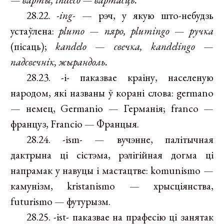
28.22.
-ing-
— рэч, у якую што-небудзь
устаўлена:
plumo — пяро, plumingo
—
ручка
(пісаць);
kandelo
—
свечка, kandelingo
—
падсвечнік, жырандоль.
28.23. -i- паказвае краіну, населеную
народом, які названы ў корані слова: germano
— немец, Germanio — Германія; franco —
француз, Francio — Францыя.
28.24. -ism- — вучэнне, палітычная
дактрына ці сістэма, рэлігійная догма ці
напрамак у навуцы і мастацтве: komunismo —
камунізм, kristanismo — хрысціянства,
futurismo — футурызм.
28.25. -ist- паказвае на прафесію ці занятак