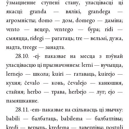
ўзмацненне ступені стану, уласцівасці ці
якасці: granda — вялікі, grandega —
агромністы; domo — дом, domego — даміна;
vento — вецер, ventego — бура; ridi —
смяяцца, ridegi — рагатаць; tre — вельмі, дужа,
надта, treege — занадта.
28.10. -ej- паказвае на месца з пэўнай
уласцівасцю ці прызначэннем: lerni — вучыцца,
lernejo — школа; kuiri — гатаваць, kuirejo —
кухня; ĉevalo — конь, ĉevalejo — канюшня,
стайня; herbo — трава, herbejo — луг; ejo —
памяшканне.
28.11. -em- паказвае на схільнасць ці звычку:
babili — балбатаць, babilema — балбатлівы;
kredi — верыць, kredema — даверлівы; postuli