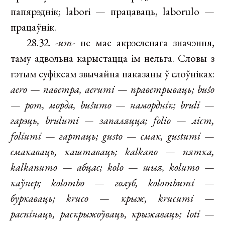
папярэднік; labori — працаваць, laborulo —
працаўнік.
28.32.
-um-
не мае акрэсленага значэння,
таму адвольна карыстацца ім нельга. Словы з
гэтым суфіксам звычайна паказаны ў слоўніках:
aero
—
паветра, aerumi
—
праветрываць; buŝo
—
рот, морда, buŝumo
—
наморднік; bruli
—
гарэць, brulumi — запаляцца; folio
—
ліст,
foliumi
—
гартаць; gusto
—
смак, gustumi
—
смакаваць, каштаваць; kalkano
—
пятка,
kalkanumo
—
абцас; kolo
—
шыя, kolumo
—
каўнер; kolombo
—
голуб, kolombumi
—
буркаваць; kruco
—
крыж, krucumi
—
распінаць, раскрыжоўваць, крыжаваць; loti
—