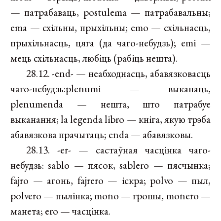
— патрабаваць, postulema — патрабавальны;
ema — схільны, прыхільны; emo — схільнасць,
прыхільнасць, цяга (да чаго-небудзь); emi —
мець схільнасць, любіць (рабіць нешта).
28.12. -end- — неабходнасць, абавязковасць
чаго-небудзь:plenumi — выканаць,
plenumenda — нешта, што патрабуе
выканання; la legenda libro — кніга, якую трэба
абавязкова прачытаць; enda — абавязковы.
28.13. -er- — састаўная часцінка чаго-
небудзь: sablo — пясок, sablero — пясчынка;
fajro — агонь, fajrero — іскра; polvo — пыл,
polvero — пылінка; mono — грошы, monero —
манета; ero — часцінка.