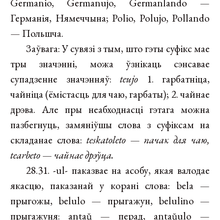
Germanio, Germanujo, Germanlando —
Германія, Нямеччына; Polio, Polujo, Pollando
— Польшча.
Заўвага: У сувязі з тым, што гэты суфікс мае
тры значэнні, можа ўзнікаць сэнсавае
супадзенне значэнняў:
teujo
1. гарбатніца,
чайніца (ёмістасць для чаю, гарбаты); 2. чайнае
дрэва. Але пры неабходнасці гэтага можна
пазбегнуць, замяніўшы слова з суфіксам на
складанае слова:
teskatoleto
—
пачак для чаю,
tearbeto
—
чайнае дрэўца.
28.31. -ul- паказвае на асобу, якая валодае
якасцю, паказанай у корані слова: bela —
прыгожы, belulo — прыгажун, belulino —
прыгажуня: antaŭ — перад, antaŭulo —