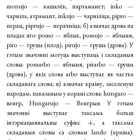
monujo — кашалёк, партаманет; inko —
чарніла, атрамант, inkujo — чарніліца; pipro —
перац, piprujo — перачніца; б) азначае дрэва па
пладах яго: pomo — яблык, pomujo — яблыня;
piro — груша (плод), pirujo — груша (дрэва). У
гэтым значэнні могуць выступаць і складаныя
словы: pomarbo — яблыня, pirarbo — груша
(дрэва), у якіх слова arbo выступае як частка
складанага слова; в) азначае краіну, заселеную
народам, паказаным у корані слова: hungaro —
венгр, Hungarujo — Венгрыя. У гэтым
значэнні выступае таксама больш
інтэрнацыянальны суфікс -i-, а таксама
складаныя словы са словам lando (краіна):