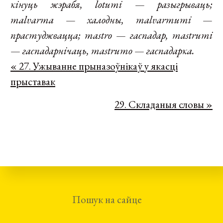
кінуць жэрабя, lotumi
—
разыгрываць;
malvarma
—
халодны, malvarmumi
—
прастуджвацца; mastro
—
гаспадар, mastrumi
—
гаспадарнічаць, mastrumo
—
гаспадарка.
« 27. Ужыванне прыназоўнікаў у якасці
прыставак
Адам Паўлюкавец
29. Складаныя словы »
JUNE 5, 2018