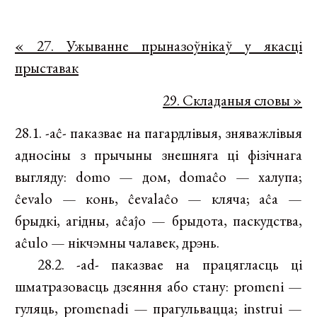
« 27. Ужыванне прыназоўнікаў у якасці
прыставак
29. Складаныя словы »
28.1. -aĉ- паказвае на пагардлівыя, зняважлівыя
адносіны з прычыны знешняга ці фізічнага
выгляду: domo — дом, domaĉo — халупа;
ĉevalo — конь, ĉevalaĉo — кляча; aĉa —
брыдкі, агідны, aĉaĵo — брыдота, паскудства,
aĉulo — нікчэмны чалавек, дрэнь.
28.2. -ad- паказвае на працягласць ці
шматразовасць дзеяння або стану: promeni —
гуляць, promenadi — прагульвацца; instrui —