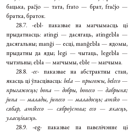
бацька, paĉjo — тата, frato — брат, fraĉjo —
братка, браток.
28.7. -ebl- паказвае на магчымасць ці
прыдатнасць: atingi — дасягаць, atingebla —
дасягальны; manĝi — есці, manĝebla — ядомы,
прыдатны да яды; legi — чытаць, legebla —
чытэльны; ebla — магчымы, eble — магчыма.
28.8.
-ec-
паказвае на абстрактны стан,
якасць ці ўласцівасць:
bela
—
прыгожы, beleco
—
прыгажосць; bona
—
добры, boneco
—
дабрыня;
juna
—
малады, juneco
—
маладосць; amiko
—
сябар, amikeco
—
сяброўства; eco
—
якасць,
уласцівасць.
28.9. -eg- паказвае па павелічэнне ці