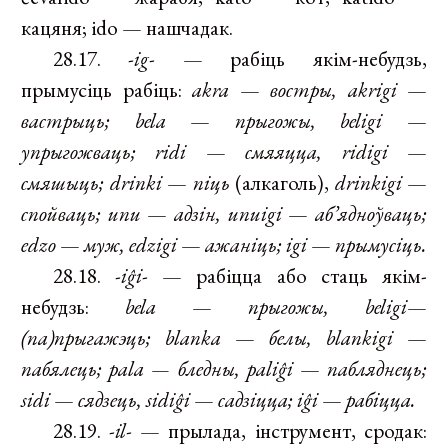
кацяня; ido — нашчадак.
28.17.
-ig-
— рабіць якім-небудзь,
прымусіць рабіць:
akra
—
востры, akrigi
—
вастрыць; bela
—
прыгожы, beligi
—
упрыгожваць; ridi
—
смяяцца, ridigi
—
смяшыць; drinki
—
піць
(алкаголь),
drinkigi
—
спойваць; unu
—
адзін, unuigi
—
аб’ядноўваць;
edzo
—
муж, edzigi
—
ажаніць; igi
—
прымусіць.
28.18.
-iĝi-
— рабіцца або стаць якім-
небудзь:
bela
—
прыгожы, beligi
—
(па)прыгажэць; blanka
—
белы, blankigi
—
пабялець; pala — бледны, paliĝi
—
пабляднець;
sidi
—
сядзець, sidiĝi
—
садзіцца; iĝi
—
рабіцца.
28.19.
-il-
— прылада, інструмент, сродак: