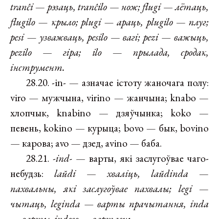
tranĉi
—
рэзаць, tranĉilo
—
нож; flugi
—
лётаць,
flugilo
—
крыло; plugi
—
араць, plugilo
—
плуг;
pesi
—
узважваць, pesilo
—
вагі; pezi
—
важыць,
pezilo
—
гіра; ilo
—
прылада, сродак,
інструмент.
28.20. -in- — азначае істоту жаночага полу:
viro — мужчына, virino — жанчына; knabo —
хлопчык, knabino — дзяўчынка; koko —
певень, kokino — курыца; bovo — бык, bovino
— карова; avo — дзед, avino — баба.
28.21.
-ind-
— варты, які заслугоўвае чаго-
небудзь:
laŭdi
—
хваліць, laŭdinda
—
пахвальны, які заслугоўвае пахвалы; legi
—
чытаць, leginda
—
варты прачытання, inda
—
варты, indeco
—
вартасць.