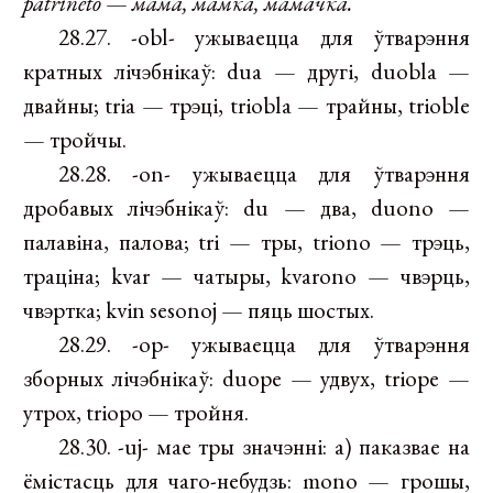
patrineto
—
мама, мамка, мамачка.
28.27. -obl- ужываецца для ўтварэння
кратных лічэбнікаў: dua — другі, duobla —
двайны; tria — трэці, triobla — трайны, trioble
— тройчы.
28.28. -on- ужываецца для ўтварэння
дробавых лічэбнікаў: du — два, duono —
палавіна, палова; tri — тры, triono — трэць,
траціна; kvar — чатыры, kvarono — чвэрць,
чвэртка; kvin sesonoj — пяць шостых.
28.29. -op- ужываецца для ўтварэння
зборных лічэбнікаў: duope — удвух, triope —
утрох, triopo — тройня.
28.30. -uj- мае тры значэнні: а) паказвае на
ёмістасць для чаго-небудзь: mono — грошы,