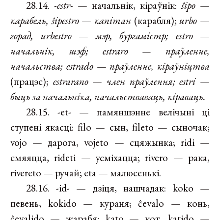
28.14.
-estr-
— начальнік, кіраўнік:
ŝipo
—
карабель, ŝipestro
—
капітан
(карабля);
urbo
—
горад, urbestro
—
мэр, бургамістр; estro
—
начальнік, шэф; estraro — праўленне,
начальства; estrado
—
праўленне, кіраўніцтва
(працэс);
estrarano
—
член праўлення; estri
—
быць за начальніка, начальстваваць, кіраваць.
28.15. -et- — памяншэнне велічыні ці
ступені якасці: filo — сын, fileto — сыночак;
vojo — дарога, vojeto — сцяжынка; ridi —
смяяцца, rideti — усміхацца; rivero — рака,
rivereto — ручай; eta — малюсенькі.
28.16. -id- — дзіця, нашчадак: koko —
певень, kokido — кураня; ĉevalo — конь,
ĉevalido — жарабя; kato — кот, katido —