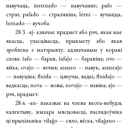
навучаць, instruado — навучанне; pafo —
стрэл, pafado — страляніна; lerni — вучыцца,
lernado — вучоба.
28.3. -aĵ- азначае прадмет або рэч, якая мае
якасць, уласцівасць, прыкмету або якая
зроблена з матэрыялу, адзначаным у корані
слова: ŝafo — баран, ŝafaĵo — бараніна; ovo —
яйка, ovaĵo — яечня; araneo — павук, araneaĵo
— павуціна; fluida — цякучы, вадкі, fluidaĵo —
вадкасць; nova — новы, novaĵo — навіна; aĵo —
рэч, прадмет.
28.4. -an- паказвае на члена якога-небудзь
калектыву, жыхара мясцовасці, паслядоўніка
ці прыхільніка: vilaĝo — сяло, вёска, vilaĝano —