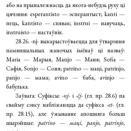
або на прыналежнасць да якога-небудзь руху ці
цячэння: esperantisto — эсперантыст; kanti —
пець, kantisto — спявак; instrui — навучаць,
instruisto — настаўнік.
28.26. -nj- выкарыстоўваецца для ўтварэння
памяншальных жаночых імёнаў ці назваў:
Maria — Марыя, Manjo — Маня; Sofia —
Сафія, Sonjo — Соня; patrino — маці, patrinjo,
panjo — мама; avino — баба, avinjo —
бабулька.
Заўвага: Суфіксы:
-nj-
і
-ĉj-
(гл. пр. 28.6) па
свайму сэнсу набліжаюцца да суфікса
-et-
(гл.
пр. 28.15), але ўжыванне апошняга больш
шырэйшае:
patrino
—
маці, panjo, patrinjo
,