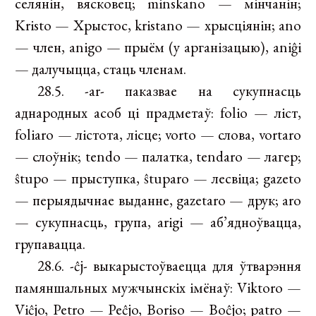
селянін, вясковец; minskano — мінчанін;
Kristo — Хрыстос, kristano — хрысціянін; ano
— член, anigo — прыём (у арганізацыю), aniĝi
— далучыцца, стаць членам.
28.5. -ar- паказвае на сукупнасць
аднародных асоб ці прадметаў: folio — ліст,
foliaro — лістота, лісце; vorto — слова, vortaro
— слоўнік; tendo — палатка, tendaro — лагер;
ŝtupo — прыступка, ŝtuparo — лесвіца; gazeto
— перыядычнае выданне, gazetaro — друк; aro
— сукупнасць, група, arigi — аб’ядноўвацца,
групавацца.
28.6. -ĉj- выкарыстоўваецца для ўтварэння
памяншальных мужчынскіх імёнаў: Viktoro —
Viĉjo, Petro — Peĉjo, Boriso — Boĉjo; patro —